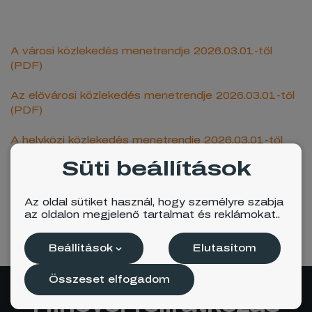
A városi közlekedés menetrendje 2026.03.01-től
(PDF)
Az elővárosi közlekedés menetrendje 2026.03.01-től
(PDF)
A helyközi közlekedés menetrendje 2026.03.01-től
(PDF)
Süti beállítások
Menetrend 2026.03.01-től (PDF)
Az oldal sütiket használ, hogy személyre szabja
az oldalon megjelenő tartalmat és reklámokat..
Megosztás
Beállítások
Elutasítom
Összeset elfogadom
Hírlevél feliratkozás