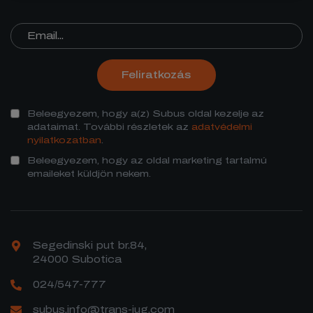
Feliratkozás
Beleegyezem, hogy a(z) Subus oldal kezelje az
adataimat. További részletek az
adatvédelmi
nyilatkozatban
.
Beleegyezem, hogy az oldal marketing tartalmú
emaileket küldjön nekem.
Segedinski put br.84,
24000 Subotica
024/547-777
subus.info@trans-jug.com