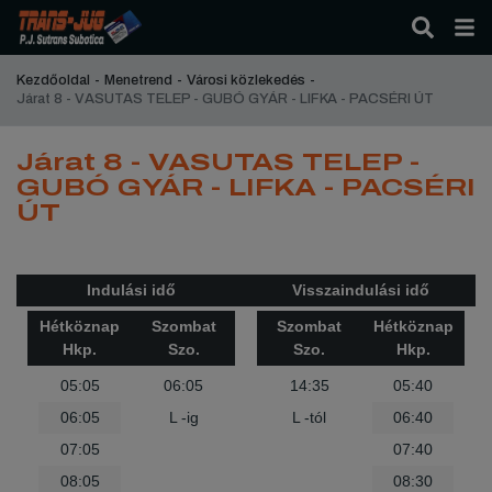
Kezdőoldal
Menetrend
Városi közlekedés
Járat 8 - VASUTAS TELEP - GUBÓ GYÁR - LIFKA - PACSÉRI ÚT
Járat 8 - VASUTAS TELEP -
GUBÓ GYÁR - LIFKA - PACSÉRI
ÚT
Indulási idő
Visszaindulási idő
Hétköznap
Szombat
Szombat
Hétköznap
Hkp.
Szo.
Szo.
Hkp.
05:05
06:05
14:35
05:40
06:05
L -ig
L -tól
06:40
07:05
07:40
08:05
08:30